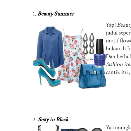
1.
Beauty Summer
Yap!
Beaut
judul seper
motif flow
bukan di I
Dan berhubu
fashion it
cantik itu ;
2.
Sexy in Black
Yaa mungkin