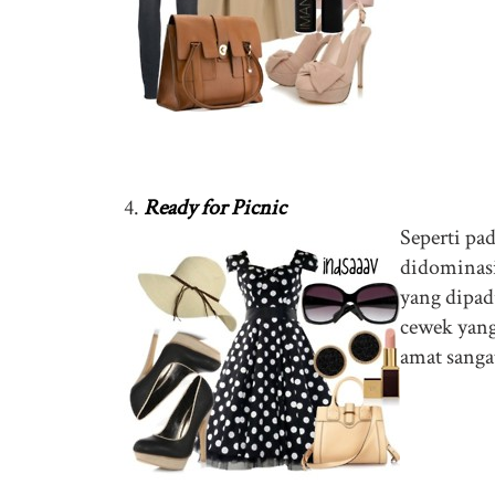
4.
Ready for Picnic
Seperti pa
didominasi
yang dipa
cewek yan
amat sanga