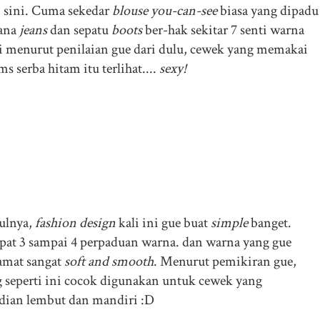
i sini. Cuma sekedar
blouse you-can-see
biasa yang dipadu
lana
jeans
dan sepatu
boots
ber-hak sekitar 7 senti warna
i menurut penilaian gue dari dulu, cewek yang memakai
ms serba hitam itu terlihat....
sexy!
ulnya,
fashion design
kali ini gue buat
simple
banget.
pat 3 sampai 4 perpaduan warna. dan warna yang gue
amat sangat
soft and smooth
. Menurut pemikiran gue,
 seperti ini cocok digunakan untuk cewek yang
dian lembut dan mandiri :D