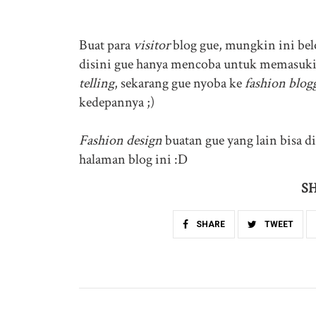
Buat para
visitor
blog gue, mungkin ini be
disini gue hanya mencoba untuk memasuki 
telling
, sekarang gue nyoba ke
fashion blog
kedepannya ;)
Fashion design
buatan gue yang lain bisa 
halaman blog ini :D
SH
SHARE
TWEET